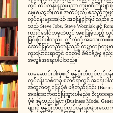
တွင် ထိပ်တန်းနည်းပညာ ကုမ္ပဏီကြီးများဖ
ဖေ့(စ)ဘွတ်(က)၊ အက်ပဲ(လ်) စသည့်ကုမ္
လုပ်ငန်းများအဖြစ် အစပြုခဲ့ကြပါသည်။ 
သည် Steve Jobs, Steve Wozniak နှင့် Ron
ကားဂိုဒေါင်တခုထဲတွင် အစပြုခဲ့သည့် လု
ခြင်းဖြစ်ပါသည်။ ဤကဲ့သို့ အသေးစားစီးပ
အောင်မြင်တည်တန့်သည့် ကမ္ဘာကျာ်ကုမ္ပဏ
ကူးပြောင်းရာတွင် ခေတ်မှီ စီမံခန့်ခွဲမ
အလွန်အရေးပါပါသည်။
ယခုဆောင်းပါးမှစ၍ စွန့်ဦးတီထွင်လုပ်ငန်း
လုပ်ငန်းသစ်တခု စတင်ရာတွင် အရေးပါသည်
အတွက်ရှေ့ပြေးပုံစံ ဖန်တည်းခြင်း (Busine
အခန်းဆက်တင်ပြသွားပါမည်။ စီးပွားရေး
ပုံစံ ဖန်တည်းခြင်း (Business Model Generati
များရှိ စွန့်ဦးတီထွင်လုပ်ငန်းရှင်များ