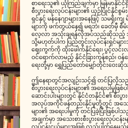
စာရေးသူ၏ ယုံကြည်ချက်မှာ မြန်မာနိုင်င
စီးပွားရေးလုပ်ငန်းများ၏ ယှဉ်ပြိုင်နိုင်စွမ်
ရှင်နှင့် မန်နေဂျာများအနေဖြင့် သမရိုးကျ မိရ
များကို ဖက်တွယ်နေ၍ မရဘဲ၊ ခေတ်မှီ စီမံခန
လေ့လာ အသုံးချရန်လိုအပ်သည်ဆိုသည့်
သို့မဟုတ်ပါက ပြည်တွင်းလုပ်ငန်းရှင်မျာ
ဈေးကွက်ကို ထိုးဖေါက်နိုင်ရေး၊ ပွင့်လင
ဝင်ရောက်လာမည့် နိုင်ငံခြားကုန်စည်၊ ဝန်ဆောင်
ရေးတို့မှာ ရွှေပြည်တော်မျှော်တိုင်းဝေးဆိ
ဤနေရာတွင်အလျဉ်းသင့်၍ တင်ပြလိုသည
စီးပွားရေးလုပ်ငန်းများ၏ အရေးပါမှုဖြ
ဆောင်းပါးများတွင် နိုင်ငံတနိုင်ငံ၏ စီးပွားရ
အလုပ်အကိုင်ဖန်တည်းနိုင်မှုတို့တွင် အသေ
များ၏ အရေးပါမှုကို တင်ပြခဲ့ပြီးဖြစ်
အချက်မှာ အသေးစားစီးပွားရေးလုပ်ငန်းမ
လုပ်ငန်းငယ်များအဖြစ် လည်ပါတ်နေမည်မ