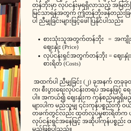
တန်ဘိုးမှာ လုပ်ငန်းမှရရှိလာသည့် အမြတ်ဖြ
မြင်သာရန်အတွက် ဤတန်ဘိုးဖန်တည်းခြင်
ပါ ညီမျှခြင်းများဖြင့်ဖေါ်ပြနိုင်ပါသည်။
စားသုံးသူအတွက်တန်ဘိုး = အကျိုးက
ဈေးနှုံး (Price)
လုပ်ငန်းရှင်အတွက်တန်ဘိုး = ဈေးနှုံး 
စားရိတ် (Costs)
အထက်ပါ ညီမျှခြင်း (၂) ခုအနက် တခုခု
က၊ စီးပွားရေးလုပ်ငန်းတရပ် အနေဖြင့် ရ
ပါ။ အကယ်၍ ဈေးနှုံးက ကုန်စည်မှရရှိမည်
များပါက မည်သူမျှ ၎င်းကုန်ပစ္စည်းကို 
တဖက်တွင်လည်း ထုတ်လုပ်မှုစားရိတ်က ပစ
လုပ်ငန်းရှင်အနေဖြင့် အဆိုပါကုန်ပစ္စည်း ထ
မည်ဖြစ်ပါသည်။