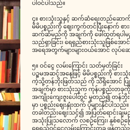
ပါဝင်ပါသည်။
၄။ စားသုံးသူနှင့် ဆက်ဆံရေးတည်ဆောက်မည
မိမိပစ္စည်းကို ဈေးကွက်တင်ပြီးနောက် စားသု
ဆက်ဆံမည်ကို အချက်ကို ဖေါ်ထုတ်ရပါ
သည်ရှာခြင်း၊ ရေရှည်စားသုံးသူဖြစ်အောင်
အရေအတွက်များများဝယ်အောင် လုပ်ဆောင
၅။ ဝင်ငွေ လမ်းကြောင်း သတ်မှတ်ခြင်း
ပဉ္စမအဆင့်အနေဖြင့် မိမိပစ္စည်းကို စားသ
ကဲ့သို့တန်ဘိုးဖြတ်သည် ကို သိရှိအောင် 
အချက်မှာ စားသုံးသူက ကုန်ပစ္စည်းတခုကို 
အကျိုးကျေးဇူးပေါ်တွင် မူတည်၍ တန်ဘိုးဖ
မှာ ပစ္စည်းဈေးနှုံးထက် ပိုများနိုင်ပါသည်။ 
တခါတည်းဈေးသင့်၍ အပြတ်ရောင်းချမည်၊ 
အသုံးပြုသလောက် လစဉ်ကြေး၊ နှစ်စဉ်က
ရေရှည်ဝင်ငွေလမ်းကြောင်းတခု ဖန်တည်းမ