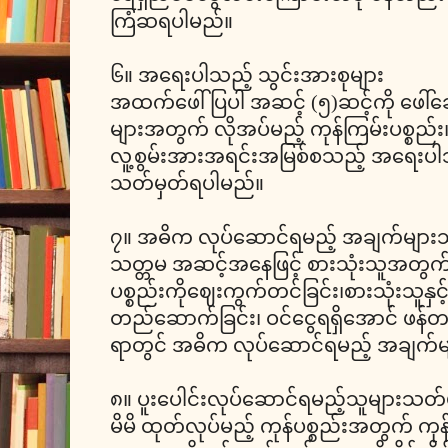
ကြံဆရပါမည်။
၆။ အရေးပါသည့် သွင်းအားစုများ
အထက်ဖေါ်ပြပါ အဆင့် (၅)ဆင့်ကို ဖေါ်ဆ
များအတွက် လိုအပ်မည့် ကုန်ကြမ်းပစ္စည်း၊ ရင
လူ့စွမ်းအားအရင်းအမြစ်စသည့် အရေးပါသည
သတ်မှတ်ရပါမည်။
၇။ အဓိက လုပ်ဆောင်ရမည့် အချက်များသ
သတ္တမ အဆင့်အနေဖြင့် စားသုံးသူအတွက် 
ပစ္စည်းကိုဈေးကွက်တင်ခြင်း၊စားသုံးသူနှ
တည်ဆောက်ခြင်း၊ ဝင်ငွေရရှိအောင် ဖန်တည်
ရာတွင် အဓိက လုပ်ဆောင်ရမည့် အချက်မျ
၈။ ပူးပေါင်းလုပ်ဆောင်ရမည့်သူများသတ်မ
မိမိ ထုတ်လုပ်မည့် ကုန်ပစ္စည်းအတွက် ကုန