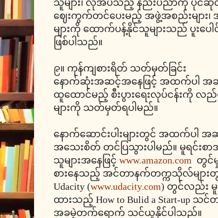
သူများ၊ လိုအပ်သည့် နည်းပညာကို ပိုင်ဆိုင်
ဈေးကွက်တင်ပေးမည့် အဖွဲ့အစည်းများ၊ 
များကို ထောက်ပန့်နိုင်သူများသည် ပူးပေ
ဖြစ်ပါသည်။
၉။ ကုန်ကျစားရိတ် သတ်မှတ်ခြင်း
နောက်ဆုံးအဆင့်အနေဖြင့် အထက်ပါ အဆင့်(
ထူထောင်မည့် စီးပွားရေးလုပ်ငန်းကို လည်
များကို သတ်မှတ်ရပါမည်။
နောက်ဆောင်းပါးများတွင် အထက်ပါ အဆင်
အသေးစိတ် တင်ပြသွားပါမည်။ မူရင်းစာအု
သူများအနေဖြင့်
www.amazon.com
တွင်မ
စားနေသည့် အင်တာနက်တက္ကသိုလ်များတ
Udacity (
www.udacity.com
) တွင်လည်း မူ
ထားသည့် How to Bulid a Start-up သင်တန်
အခမဲ့တက်ရောက် သင်ယူနိုင်ပါသည်။