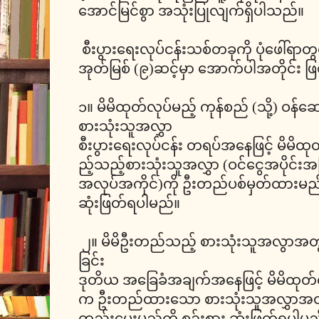
အောင်မြင်စွာ အသုံးပြုလျက်ရှိပါသည်။
စီးပွားရေးလုပ်ငန်းသစ်တခုကို ပုံဖေါ်ရာ
အုတ်မြစ် (၉)ဆင့်မှာ အောက်ပါအတိုင်း ဖ
၁။ မိမိထုတ်လုပ်မည့် ကုန်စည် (သို့) ဝန်ဆေ
စားသုံးသူအလွှာ
စီးပွားရေးလုပ်ငန်း တရပ်အနေဖြင့် မိမိထုတ
ည့်သည့်စားသုံးသူအလွှာ (ဝင်ငွေအပိုင်း
အလုပ်အကိုင်)ကို ဦးတည်ပစ်မှတ်ထားမည်
ဆုံးဖြတ်ရပါမည်။
၂။ မိမိဦးတည်သည့် စားသုံးသူအလွာအတွ
ခြင်း
ဒုတိယ အခြေခံအချက်အနေဖြင့် မိမိထုတ်လု
က ဦးတည်ထားသော စားသုံးသူအလွှာအတွက်
တည်းပေးမည်ကို စဉ်းစား ဆုံးဖြတ်ရပါမ