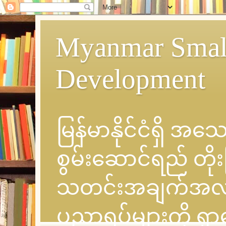
Myanmar Small
Development
မြန်မာနိုင်ငံရှိ အ
စွမ်းဆောင်ရည် တိုး
သတင်းအချက်အလက် နှင
ပညာရပ်များကို ရှ