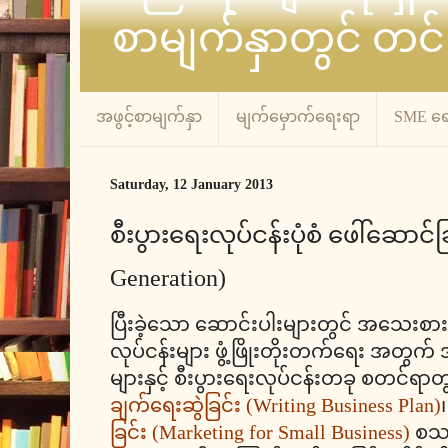
စာမျက်နှာတွင် တင်
အဖွင့်စာမျက်နှာ
မျက်မှောက်ရေးရာ
SME ရ
Saturday, 12 January 2013
စီးပွားရေးလုပ်ငန်းပုံစံ ဖေါ်ဆောင်
Generation)
ပြီးခဲ့သော ဆောင်းပါးများတွင် အသေးစား
လုပ်ငန်းများ ဖွံ့ဖြိုးတိုးတက်ရေး အတွက
များနှင့် စီးပွားရေးလုပ်ငန်းတခု စတင်ရာ
ချက်ရေးဆွဲခြင်း (Writing Business Plan)
ခြင်း (Marketing for Small Business)
စသည