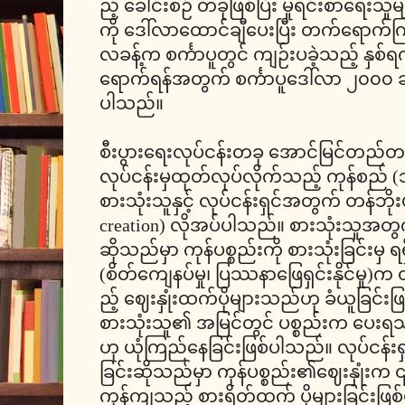
ည့် ခေါင်းစဉ် တခုဖြစ်ပြီး မူရင်းစာရေးသူမ
ကို ဒေါ်လာထောင်ချီပေးပြီး တက်ရောက်
လခန့်က စင်္ကာပူတွင် ကျဉ်းပခဲ့သည့် နှစ်
ရောက်ရန်အတွက် စင်္ကာပူဒေါ်လာ ၂၀၀၀ ခ
ပါသည်။
စီးပွားရေးလုပ်ငန်းတခု အောင်မြင်တည်တန
လုပ်ငန်းမှထုတ်လုပ်လိုက်သည့် ကုန်စည် (
စားသုံးသူနှင့် လုပ်ငန်းရှင်အတွက် တန်ဘိုး
creation) လိုအပ်ပါသည်။ စားသုံးသူအတွက
ဆိုသည်မှာ ကုန်ပစ္စည်းကို စားသုံးခြင်းမှ
(စိတ်ကျေနပ်မှု၊ ပြဿနာဖြေရှင်းနိုင်မှ
ည့် ဈေးနှုံးထက်ပိုများသည်ဟု ခံယူခြင်း
စားသုံးသူ၏ အမြင်တွင် ပစ္စည်းက ပေးရသ
ဟု ယုံကြည်နေခြင်းဖြစ်ပါသည်။ လုပ်ငန်း
ခြင်းဆိုသည်မှာ ကုန်ပစ္စည်း၏ဈေးနှုံးက 
ကုန်ကျသည့် စားရိတ်ထက် ပိုများခြင်းဖြ