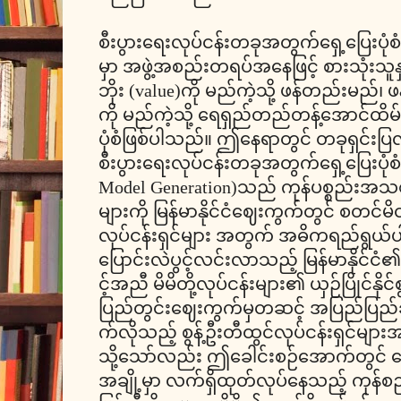
စီးပွားရေးလုပ်ငန်းတခုအတွက်ရှေ့ပြေးပုံစ
မှာ အဖွဲ့အစည်းတရပ်အနေဖြင့် စားသုံးသူနှ
ဘိုး (value)ကို မည်ကဲ့သို့ ဖန်တည်းမည်၊
ကို မည်ကဲ့သို့ ရေရှည်တည်တန့်အောင်ထိမ
ပုံစံဖြစ်ပါသည်။ ဤနေရာတွင် တခုရှင်းပြ
စီးပွားရေးလုပ်ငန်းတခုအတွက်ရှေ့ပြေးပုံစ
Model Generation)သည် ကုန်ပစ္စည်းအသစ်
များကို မြန်မာနိုင်ငံဈေးကွက်တွင် စတင်မ
လုပ်ငန်းရှင်များ အတွက် အဓိကရည်ရွယ်
ပြောင်းလဲပွင့်လင်းလာသည့် မြန်မာနိုင်င
င့်အညီ မိမိတို့လုပ်ငန်းများ၏ ယှဉ်ပြိုင်နိုင်စ
ပြည်တွင်းဈေးကွက်မှတဆင့် အပြည်ပြည်ဆိ
က်လိုသည့် စွန့်ဦးတီထွင်လုပ်ငန်းရှင်မ
သို့သော်လည်း ဤခေါင်းစဉ်အောက်တွင် 
အချို့မှာ လက်ရှိထုတ်လုပ်နေသည့် ကုန်