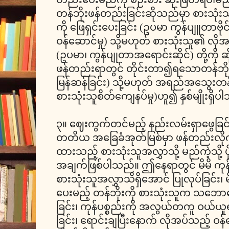
တန်ဘိုးဖန်တည်းခြင်းဆိုသည်မှာ စားသုံ
ကို ဖြေရှင်းပေးခြင်း (ဥပမာ ကွန်ပျူတာဗိ
ဝန်ဆောင်မှု) သို့မဟုတ် စားသုံးသူ၏ လိုအ
(ဥပမာ၊ ကွန်ပျုတာအရောင်းဆိုင်) တို့ကို ဆိ
ဖန်တည်းရာတွင် တိုင်းတာ၍ရသောတန်ဘိုး (
မြန်ဆန်ခြင်း) သို့မဟုတ် အရည်အသွေးတန်ဘို
စားသုံးသူစိတ်ကျေနပ်မှု)ဟူ၍ နှစ်မျိုးရှိ
၃။ ဈေးကွက်တင်မည့် နည်းလမ်းရှာဖွေခြင်
တတိယ အခြေခံအုတ်မြစ်မှာ ဖန်တည်းလိုက
ထားသည့် စားသုံးသူအလွှာသို့ မည်ကဲ့သို့ 
အချက်ဖြစ်ပါသည်။ ဤနေရာတွင် မိမိ ကု
စားသုံးသူအလွှာသိရှိအောင် ပြုလုပ်ခြင်း၊
ပေးမည့် တန်ဘိုးကို စားသုံးသူက သဘော
ခြင်း၊ ကုန်ပစ္စည်းကို အလွယ်တကူ ဝယ်ယူရ
ခြင်း၊ ရောင်းချပြီးနောက် လိုအပ်သည့် ဝန်