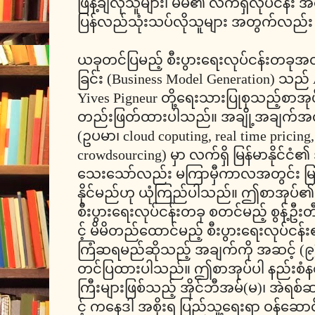
ဖြန့်ချီလိုသူများ၊ မိမိ၏ လက်ရှိလုပ်ငန်
ပြန်လည်သုံးသပ်လိုသူများ အတွက်လည်း 
ယခုတင်ပြမည့် စီးပွားရေးလုပ်ငန်းတခုအတ
ခြင်း (Business Model Generation) သည်
Yives Pigneur တို့ရေးသားပြုစုသည့်စာအုပ်
တည်းဖြတ်ထားပါသည်။ အချို့အချက်အလက
(ဥပမာ၊ cloud coputing, real time pricing
crowdsourcing) မှာ လက်ရှိ မြန်မာနိုင
သေးသော်လည်း မကြာမှီကာလအတွင်း မြန်မ
နိုင်မည်ဟု ယုံကြည်ပါသည်။ ဤစာအုပ်
စီးပွားရေးလုပ်ငန်းတခု စတင်မည့် စွန့်ဦး
င့် မိမိတည်ထောင်မည့် စီးပွားရေးလုပ်ငန်း၏
ကြံဆရမည်ဆိုသည့် အချက်ကို အဆင့် (၉) ဆင
တင်ပြထားပါသည်။ ဤစာအုပ်ပါ နည်းစံနစ်မ
ကြီးများဖြစ်သည့် အိုင်ဘီအမ်(မ)၊ အဲရစ်ဆ
င့် ကနေဒါ အစိုးရ ပြည်သူ့ရေးရာ ဝန်ဆောင