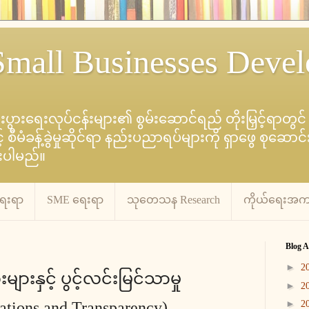
mall Businesses Deve
စီးပွားရေးလုပ်ငန်းများ၏ စွမ်းဆောင်ရည် တိုးမြှင့်ရာတွ
မံခန့်ခွဲမှုဆိုင်ရာ နည်းပညာရပ်များကို ရှာဖွေ စုဆေ
ားပါမည်။
ရေးရာ
SME ရေးရာ
သုတေသန Research
ကိုယ်ရေးအကျ
Blog A
►
2
ျားနှင့် ပွင့်လင်းမြင်သာမှု
►
2
ations and Transparency)
►
2