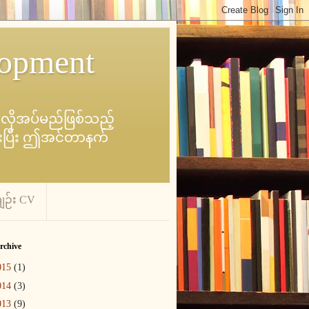
lopment
င် လိုအပ်မည်ဖြစ်သည့်
ာင်းပြီး ဤအင်တာနက်
ဉ်း CV
rchive
015
(1)
014
(3)
013
(9)