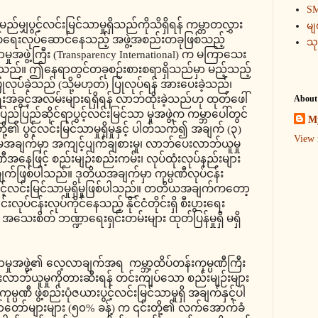
SM
ည်မျှပွင့်လင်းမြင်သာမှုရှိသည်ကိုသိရှိရန် ကမ္ဘာတလွှား
မျ
ျက်ရေးလုပ်ဆောင်နေသည့် အဖွဲ့အစည်းတခုဖြစ်သည့်
သ
မှုအဖွဲ့ကြီး (Transparency International) က မကြာသေး
သည်။ ဤနေရာတွင်တခုစဉ်းစားစရာရှိသည်မှာ မည့်သည့်
ပြုလုပ်ခဲ့သည် (သို့မဟုတ်) ပြုလုပ်ရန် အားပေးခဲ့သည်၊
းရေးအခွင့်အလမ်းများရရှိရန် လာဘ်ထိုးခဲ့သည်ဟု ထုတ်ဖေါ်
About
်ပြည်ဆိုင်ရာပွင့်လင်းမြင်သာ မှုအဖွဲ့က ကမ္ဘာပေါ်တွင်
My
ို့၏ ပွင့်လင်းမြင်သာမှုရှိမှုနှင့် ပါတ်သက်၍ အချက် (၃)
View 
မအချက်မှာ အကျင့်ပျက်ချစားမှု၊ လာဘ်ပေးလာဘ်ယူမှု
ီအနေဖြင့် စည်းမျဉ်းစည်းကမ်း၊ လုပ်ထုံးလုပ်နည်းများ
့အချက်ဖြစ်ပါသည်။ ဒုတိယအချက်မှာ ကုမ္ပဏီလုပ်ငန်း
ယား ပွင့်လင်းမြင်သာမှုရှိမှုဖြစ်ပါသည်။ တတိယအချက်ကတော့
ုပ်ငန်းလုပ်ကိုင်နေသည့် နိုင်ငံတိုင်းရှိ စီးပွားရေး
း အသေးစိတ် ဘဏ္ဍာရေးရှင်းတမ်းများ ထုတ်ပြန်မှုရှိ မရှိ
သာမှုအဖွဲ့၏ လေ့လာချက်အရ ကမ္ဘာ့ထိပ်တန်းကုမ္ပဏီကြီး
းလာဘ်ယူမှုကိုတားဆီးရန် တင်းကျပ်သော စည်းမျဉ်းများ
ပဏီ ဖွဲ့စည်းပုံဇယားပွင့်လင်းမြင်သာမှုရှိ အချက်နှင့်ပါ
ော်များများ (၅၀% ခန့်) က ၎င်းတို့၏ လက်အောက်ခံ