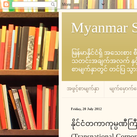
Myanmar S
မြန်မာနိုင်ငံရှိ အသေးစား 
သတင်းအချက်အလက် နှင့် စီ
စာမျက်နှာတွင် တင်ပြ သွ
အဖွင့်စာမျက်နှာ
မျက်မှောက်
Friday, 20 July 2012
နိုင်ငံတကာကုမ္ပဏီကြီးမ
(Transnational Corpor