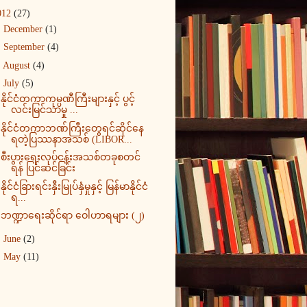
012
(27)
►
December
(1)
►
September
(4)
►
August
(4)
▼
July
(5)
နိုင်ငံတကာကုမ္ပဏီကြီးများနှင့် ပွင့်
လင်းမြင်သာမှု ...
နိုင်ငံတကာဘဏ်ကြီးတွေရင်ဆိုင်နေ
ရတဲ့ပြဿနာအသစ် (LIBOR...
စီးပွားရေးလုပ်ငန်းအသစ်တခုစတင်
ရန် ပြင်ဆင်ခြင်း
နိုင်ငံခြားရင်းနှီးမြုပ်နှံမှုနှင့် မြန်မာနိုင်ငံ
ရ...
ဘဏ္ဍာရေးဆိုင်ရာ ဝေါဟာရများ (၂)
►
June
(2)
►
May
(11)