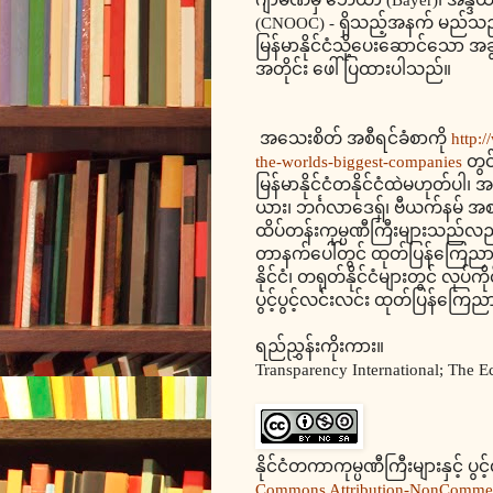
(CNOOC) - ရှိသည့်အနက် မည်သည့် ကု
မြန်မာနိုင်ငံသို့ပေးဆောင်သော အ
အတိုင်း ဖေါ်ပြထားပါသည်။
အသေးစိတ် အစီရင်ခံစာကို
http:/
the-worlds-biggest-companies
တွင
မြန်မာနိုင်ငံတနိုင်ငံထဲမဟုတ်ပါ၊ အန
ယား၊ ဘင်္ဂလာဒေရှ်၊ ဗီယက်နမ် အစရှ
ထိပ်တန်းကုမ္ပဏီကြီးများသည်လည်း 
တာနက်ပေါ်တွင် ထုတ်ပြန်ကြေညာထား
နိုင်ငံ၊ တရုတ်နိုင်ငံများတွင် လု
ပွင့်ပွင့်လင်းလင်း ထုတ်ပြန်က
ရည်ညွှန်းကိုးကား။
Transparency International; The 
နိုင်ငံတကာကုမ္ပဏီကြီးများနှင့် ပွင
Commons Attribution-NonCommerci