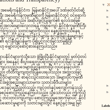
▼
2
 အမေရိကန်နိုင်ငံက မြန်မာနိုင်ငံအပေါ် ဒဏ်ခတ်ပိတ်ဆို့
ပြီး အမေရိကန်ကုမ္ပဏီများကို မြန်မာနိုင်ငံတွင် ဝင်ရောက်
သည်ဟုကြားသိရပါသည်။ အဆိုပါခွင့်ပြုချက်၏ ရလဒ်အဖြစ်
ှု အခွင့်အလမ်းများလေ့လာရန် ကမ္ဘာကျော် နိုင်ငံစုံကုမ္ပဏီကြီး
ောက်ကြသည့် သတင်းများကိုလည်း နေ့စဉ်ကြားသိနေရ
ည်း အိမ်နီးချင်းနိုင်ငံများမှ ရင်းနှီးမြုပ်နှံမှုများနှင့်
ရင်းနှီးမြှုပ်နှံမှုက ပို၍ပွင့်လင်းမြင်သာမှုရှိပြီး
ည်ဟု မျှော်လင့်စောင့်စားနေကြပါသည်။
ုင်ငံများကဲ့သို့သော ဖွံဖြိုးပြီးနိုင်ငံများတွင် မှတ်ပုံတင်
း အနေနှင့် စီးပွားရေးလုပ်ရာတွင်ပွင့်လင်းမြင်သာမှုရှိ
ကျပ်သည့်ဥပဒေများပြဌါန်းထားပြီး လုပ်ငန်းနှင့်ပါတ်
ည်း တိတိကျကျထုတ်ပြန်ပေးရပါသည်။ အထူးသဖြင့်
်ဒိုင်များတွင် စာရင်းသွင်းထားသော အများပိုင်ကုမ္ပဏီ
ိုင်အဖွဲ့အစည်းများသာမက၊ သတင်းမီဒီယာများ၊
ဒေနှင့်မညီညွတ်သည့်၊ ကျင့်ဝတ်နှင့်မလျှော်ကန်သည့်
အစဉ်စောင့်ကြည့်နေကြပါသည်။ သို့သော်လည်း ဤကဲ့သို့
 တင်းတင်းကျပ်ကျပ် စောင့်ကြည့်မှုအောက်မှာပင် နိုင်ငံ
်ဆောင်မှုများကို သတင်းများတွင် နေ့စဉ်နှင့်အမျှ မြင်
Labels