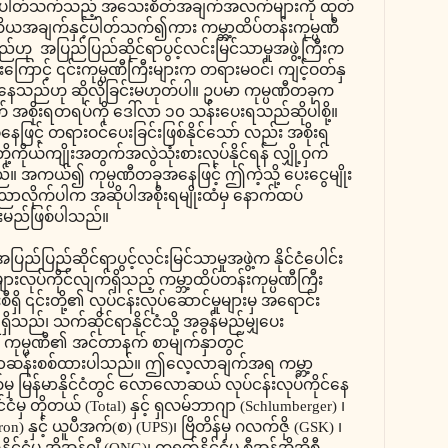
းနှင့် ပါတ်သက်သည့် အသေးစိတ်အချက်အလက်များကို ထုတ်
အချက်နှင့်ပါတ်သက်၍ကား ကမ္ဘာ့ထိပ်တန်းကုမ္ပဏီ
ဟု အပြည်ပြည်ဆိုင်ရာပွင့်လင်းမြင်သာမှုအဖွဲ့ကြီးက
းကြောင့် ၎င်းကုမ္ပဏီကြီးများက တရားမဝင်၊ ကျင့်ဝတ်နှ
်နေသည်ဟု ဆိုလိုခြင်းမဟုတ်ပါ။ ဥပမာ ကုမ္ပဏီတခုက
ွက် အစိုးရတရပ်ကို ဒေါ်လာ ၁၀ သန်းပေးရသည်ဆိုပါစို့။
နေဖြင့် တရားဝင်ပေးခြင်းဖြစ်နိုင်သော် လည်း အစိုးရ
ို့ကိုယ်ကျိုးအတွက်အလွဲသုံးစားလုပ်နိုင်ရန် လျှို့ဝှက်
သည်။ အကယ်၍ ကုမ္ပဏီတခုအနေဖြင့် ဤကဲ့သို့ ပေးငွေမျိုး
ကြေညာလိုက်ပါက အဆိုပါအစိုးရမျိုးထံမှ နောက်ထပ်
သွားမည်ဖြစ်ပါသည်။
ပြည်ဆိုင်ရာပွင့်လင်းမြင်သာမှုအဖွဲ့က နိုင်ငံပေါင်း
းများလုပ်ကိုင်လျက်ရှိသည့် ကမ္ဘာ့ထိပ်တန်းကုမ္ပဏီကြီး
်းစီရှိ ၎င်းတို့၏ လုပ်ငန်းလုပ်ဆောင်မှုများမှ အရောင်း
ှိသည်၊ သက်ဆိုင်ရာနိုင်ငံသို့ အခွန်မည်မျှပေး
ကုမ္ပဏီ၏ အင်တာနက် စာမျက်နှာတွင်
ေ့လာဆန်းစစ်ထားပါသည်။ ဤလေ့လာချက်အရ ကမ္ဘာ့
မှ မြန်မာနိုင်ငံတွင် လောလောဆယ် လုပ်ငန်းလုပ်ကိုင်နေ
င်ငံမှ တိုတယ် (Total) နှင့် ရှလမ်ဘာဂျာ (Schlumberger) ၊
ron) နှင့် ယူပီအက်(စ) (UPS)၊ ဗြိတိန်မှ ဂလက်ဇို (GSK) ၊
်ငံမှ အိုအန်ဂျီ (ONG)၊ တရုတ်နိုင်ငံမှ စီအန်အိုအိုစီ