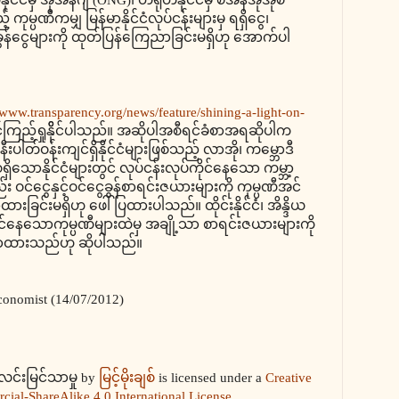
မ္ပဏီကမျှ မြန်မာနိုင်ငံလုပ်ငန်းများမှ ရရှိငွေ၊
ခွန်ငွေများကို ထုတ်ပြန်ကြေညာခြင်းမရှိဟု အောက်ပါ
/www.transparency.org/news/feature/shining-a-light-on-
်ကြည့်ရှုနိိုင်ပါသည်။ အဆိုပါအစီရင်ခံစာအရဆိုပါက
ီးပါတ်ဝန်းကျင်ရှိနိုင်ငံများဖြစ်သည့် လာအို၊ ကမ္ဘောဒီ
ိသောနိုင်ငံများတွင် လုပ်ငန်းလုပ်ကိုင်နေသော ကမ္ဘာ့
ဝင်ငွေနှင့်ဝင်ငွေခွန်စာရင်းဇယားများကို ကုမ္ပဏီအင်
ခြင်းမရှိဟု ဖေါ်ပြထားပါသည်။ ထိုင်းနိုင်ငံ၊ အိန္ဒိယ
ပ်ကိုင်နေသောကုမ္ပဏီများထဲမှ အချို့သာ စာရင်းဇယားများကို
ြေညာထားသည်ဟု ဆိုပါသည်။
Economist (14/07/2012)
့်လင်းမြင်သာမှု
by
မြင့်မိုးချစ်
is licensed under a
Creative
al-ShareAlike 4.0 International License
.