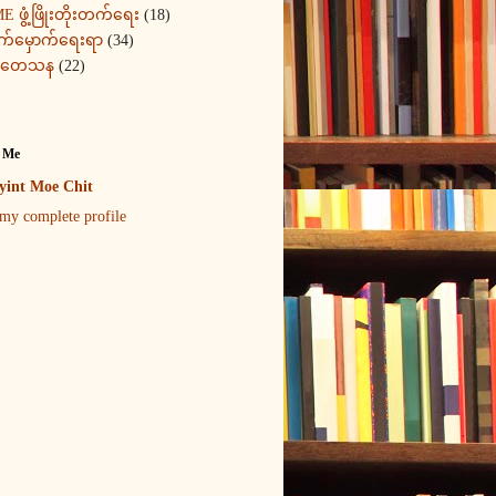
E ဖွံ့ဖြိုးတိုးတက်ရေး
(18)
က်မှောက်ရေးရာ
(34)
ုတေသန
(22)
 Me
int Moe Chit
my complete profile