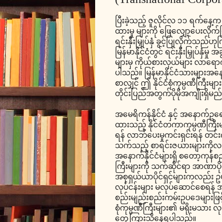
ပြီးခဲ့သည့် ဇူလိုင်လ ၁၁ ရက်နေ့က
ထားမှု များကို ဖြေလျှော့ပေးလိုက်
ရင်းနှီးမြှုပ်နှံ ခွင့်ပြုလိုက်
မြန်မာနိုင်ငံတွင် ရင်းနှီးမြှုပ်နှံမ
များမှ ကိုယ်စားလှယ်များ လာရ
ပါသည်။ မြန်မာနိုင်ငံသားများအနေနှင့်လ
စာလျှင် ဤ နိုင်ငံစုံကုမ္ပဏီကြီးများ၏ 
တိုင်းပြည်အတွက်ပိုမိုအကျိုးရှိမ
အမေရိကန်နိုင်ငံ နှင့် အနောက်ဥရောပနိ
ထားသည့် နိုင်ငံတကာကုမ္ပဏီကြီးမျာ
ရန် လာဘ်ပေးမှုကင်းရှင်းရန် တင်း
သက်သည့် စာရင်းဇယားများကိုလ
အနောက်နိုင်ငံများရှိ စတော့ကုန်စည
ကြီးများကို သက်ဆိုင်ရာ အာဏာပ
အစုရှယ်ယာပိုင်ရှင်များကလည်း ဥပ
လုပ်ငန်းများ မလုပ်ဆောင်စေရန် 
စည်းမျည်းစည်းကမ်းဥပဒေများဖြင့်
စုံကုမ္ပဏီကြီးများ၏ မရိုးမသား လုပ
တွေ့ကြားသိနေရပါသည်။