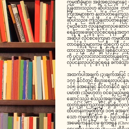
ကုမ္ပဏီခွဲများ၊ အဖွဲ့အစည်းမျာ
ပြန်ထားသည်ဟု ဆိုပါသည်။ တတိယ
ကြီးအများစုက နှုတ်ပိတ်နေကြသည်
ဆိုပါသည်။ ဤသို့နှုတ်ပိတ်နေခြင်
င့်မညီသော လုပ်န်းများလုပ်ဆောင
ရေနံတူးဖေါ်ခွင့်လိုင်စင်ရရန်အတ
အဆိုပါ လိုင်စင်ကြေးမှာ ကုမ္ပဏီအ
တာဝန်ရှိသူများကမူ ထိုငွေကို ၎င်းတ
ထားသည့် အဖြစ်မျိုး ဖြစ်နိုင်ပါ
ကို ပွင့်ပွင့်လင်းလင်းထုတ်ပြန်
လုပ်ငန်းလုပ်ပိုင်ခွင့်ရရန် ခက်ခဲ
အထက်ပါအချက် (၃)ချက်အပြင် အပြည်
၁၇၇ နိုင်ငံတွင် စီးပွားရေးလုပ်ငန်
၁၀၅ ခုအနေဖြင့် နိုင်ငံတနိုင်ငံ ချင
ပမာဏ (သို့မဟုတ်) ဝင်ငွေမည်မျှရရ
ဆောင်သည် စသည့်အချက်များကို 
ထုတ်ပြန်ကြေညာခြင်းရှိမရှိလ
ထိပ်တန်းကုမ္ပဏီကြီး ၁၀၅ ခုအနက်
သော ကုမ္ပဏီကြီး ၈ ခု - ပြင်သစ်နို
အမေရိကန်နိုင်ငံမှ ရှက်ဗရွန် (Chrv
ဂျာမဏီမှ ဘေယာ (Bayer)၊ အိန္ဒိယနိုင