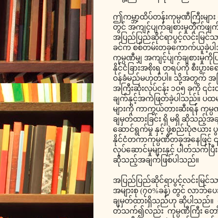
ဤကမ္ဘာ့ထိပ်တန်းကုမ္ပဏီကြီးများ မ
တွင် အကျင့်ပျက်ချစားမှုတိုက်ဖ
အပြည်ပြည်ဆိုင်ရာပွင့်လင်းမြင်သာ
ခင်က စစ်တမ်းတခုကောက်ယူခဲ့ပါ
ကုမ္ပဏီမျှ အကျင့်ပျက်ချစားမှုကို
နိုင်ငံခြားအစိုးရ တရပ်ကို စီးပွာ
ဝန်ခံမည်မဟုတ်ပါ။ သို့အတွက် အပြည
အကြီးဆုံးလုပ်ငန်း ၁၀၅ ခုကို ၎င်းတ
ချက်နှင့်အကဲဖြတ်ခဲ့ပါသည်။ ပထ
များကို ကာကွယ်တားဆီးရန် ကုမ္ပဏ
ချမှတ်ထားခြင်း ရှိ မရှိ ဆိုသည်
ဆောင်ရွက်မှု နှင့် ဖွဲ့စည်းပုံဇ
နိုင်ငံတကာကုမ္ပဏီတခုအနေဖြင့် ၎င်းလ
လုပ်ဆောင်မှုများနှင့် ပါတ်သက်ပြီ
ဆိုသည့်အချက်ဖြစ်ပါသည်။
အပြည်ပြည်ဆိုင်ရာပွင့်လင်းမြင်
အများစု (၇၀%ခန့်) တွင် လာဘ်ပေ
ချမှတ်ထားရှိသည်ဟု ဆိုပါသည်။ ကုမ္
တ်သက်၍လည်း ကုမ္ပဏီကြီး တော်တ