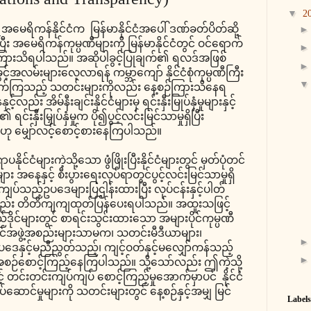
▼
2
 အမေရိကန်နိုင်ငံက မြန်မာနိုင်ငံအပေါ် ဒဏ်ခတ်ပိတ်ဆို့
ပြီး အမေရိကန်ကုမ္ပဏီများကို မြန်မာနိုင်ငံတွင် ဝင်ရောက်
သည်ဟုကြားသိရပါသည်။ အဆိုပါခွင့်ပြုချက်၏ ရလဒ်အဖြစ်
ှု အခွင့်အလမ်းများလေ့လာရန် ကမ္ဘာကျော် နိုင်ငံစုံကုမ္ပဏီကြီး
ောက်ကြသည့် သတင်းများကိုလည်း နေ့စဉ်ကြားသိနေရ
ည်း အိမ်နီးချင်းနိုင်ငံများမှ ရင်းနှီးမြုပ်နှံမှုများနှင့်
ရင်းနှီးမြှုပ်နှံမှုက ပို၍ပွင့်လင်းမြင်သာမှုရှိပြီး
ည်ဟု မျှော်လင့်စောင့်စားနေကြပါသည်။
ုင်ငံများကဲ့သို့သော ဖွံဖြိုးပြီးနိုင်ငံများတွင် မှတ်ပုံတင်
း အနေနှင့် စီးပွားရေးလုပ်ရာတွင်ပွင့်လင်းမြင်သာမှုရှိ
ကျပ်သည့်ဥပဒေများပြဌါန်းထားပြီး လုပ်ငန်းနှင့်ပါတ်
ည်း တိတိကျကျထုတ်ပြန်ပေးရပါသည်။ အထူးသဖြင့်
်ဒိုင်များတွင် စာရင်းသွင်းထားသော အများပိုင်ကုမ္ပဏီ
ိုင်အဖွဲ့အစည်းများသာမက၊ သတင်းမီဒီယာများ၊
ဒေနှင့်မညီညွတ်သည့်၊ ကျင့်ဝတ်နှင့်မလျှော်ကန်သည့်
အစဉ်စောင့်ကြည့်နေကြပါသည်။ သို့သော်လည်း ဤကဲ့သို့
 တင်းတင်းကျပ်ကျပ် စောင့်ကြည့်မှုအောက်မှာပင် နိုင်ငံ
်ဆောင်မှုများကို သတင်းများတွင် နေ့စဉ်နှင့်အမျှ မြင်
Labels