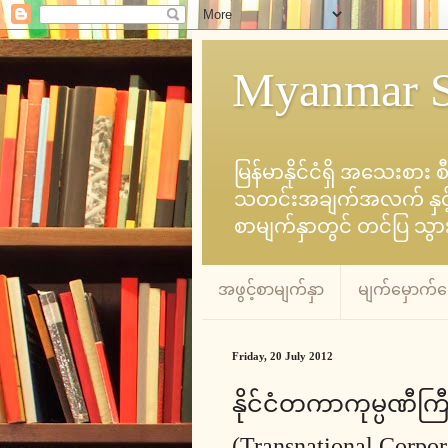
Myanmar S
မြန်မာနိုင်ငံရှိ အသေးစား 
သတင်းအချက်အလက် နှင့် စီ
စာမျက်နှာတွင် တင်ပြ သွ
အဖွင့်စာမျက်နှာ
မျက်မှောက်
Friday, 20 July 2012
နိုင်ငံတကာကုမ္ပဏီကြီးမ
(Transnational Corpor