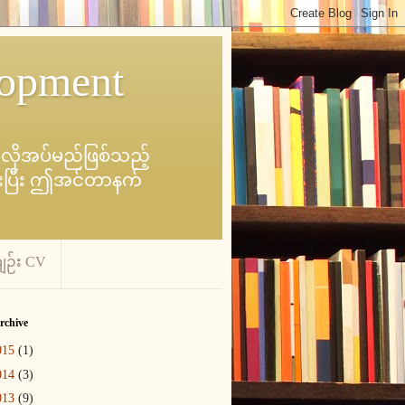
lopment
င် လိုအပ်မည်ဖြစ်သည့်
ာင်းပြီး ဤအင်တာနက်
ဉ်း CV
rchive
015
(1)
014
(3)
013
(9)