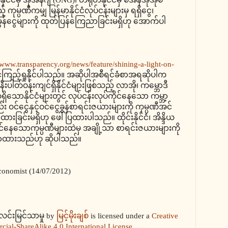
မ္ပဏီကမျှ မြန်မာနိုင်ငံလုပ်ငန်းများမှ ရရှိငွေ၊
ခွန်ငွေများကို ထုတ်ပြန်ကြေညာခြင်းမရှိဟု အောက်ပါ
/www.transparency.org/news/feature/shining-a-light-on-
်ကြည့်ရှုနိိုင်ပါသည်။ အဆိုပါအစီရင်ခံစာအရဆိုပါက
ီးပါတ်ဝန်းကျင်ရှိနိုင်ငံများဖြစ်သည့် လာအို၊ ကမ္ဘောဒီ
ိသောနိုင်ငံများတွင် လုပ်ငန်းလုပ်ကိုင်နေသော ကမ္ဘာ့
ဝင်ငွေနှင့်ဝင်ငွေခွန်စာရင်းဇယားများကို ကုမ္ပဏီအင်
ခြင်းမရှိဟု ဖေါ်ပြထားပါသည်။ ထိုင်းနိုင်ငံ၊ အိန္ဒိယ
ပ်ကိုင်နေသောကုမ္ပဏီများထဲမှ အချို့သာ စာရင်းဇယားများကို
ြေညာထားသည်ဟု ဆိုပါသည်။
Economist (14/07/2012)
့်လင်းမြင်သာမှု
by
မြင့်မိုးချစ်
is licensed under a
Creative
al-ShareAlike 4.0 International License
.