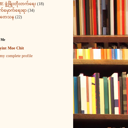
E ဖွံ့ဖြိုးတိုးတက်ရေး
(18)
က်မှောက်ရေးရာ
(34)
ုတေသန
(22)
 Me
int Moe Chit
my complete profile