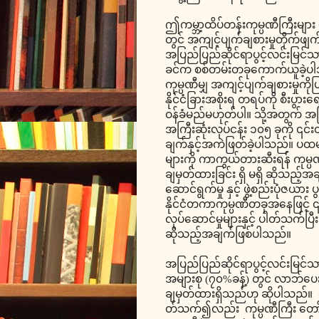
ဤကမ္ဘာ့ထိပ်တန်းကုမ္ပဏီကြီးများ မ
တွင် အကျင့်ပျက်ချစားမှုတိုက်ဖ
အပြည်ပြည်ဆိုင်ရာပွင့်လင်းမြင်သာ
ခင်က စစ်တမ်းတခုကောက်ယူခဲ့ပါ
ကုမ္ပဏီမျှ အကျင့်ပျက်ချစားမှုကို
နိုင်ငံခြားအစိုးရ တရပ်ကို စီးပွာ
ဝန်ခံမည်မဟုတ်ပါ။ သို့အတွက် အပြည
အကြီးဆုံးလုပ်ငန်း ၁၀၅ ခုကို ၎င်းတ
ချက်နှင့်အကဲဖြတ်ခဲ့ပါသည်။ ပထ
များကို ကာကွယ်တားဆီးရန် ကုမ္ပဏ
ချမှတ်ထားခြင်း ရှိ မရှိ ဆိုသည်
ဆောင်ရွက်မှု နှင့် ဖွဲ့စည်းပုံဇ
နိုင်ငံတကာကုမ္ပဏီတခုအနေဖြင့် ၎င်းလ
လုပ်ဆောင်မှုများနှင့် ပါတ်သက်ပြီ
ဆိုသည့်အချက်ဖြစ်ပါသည်။
အပြည်ပြည်ဆိုင်ရာပွင့်လင်းမြင်
အများစု (၇၀%ခန့်) တွင် လာဘ်ပေ
ချမှတ်ထားရှိသည်ဟု ဆိုပါသည်။ ကုမ္
တ်သက်၍လည်း ကုမ္ပဏီကြီး တော်တ