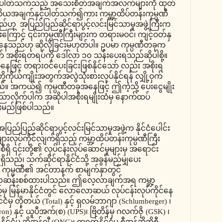
းနှင့် ပါတ်သက်သည့် အသေးစိတ်အချက်အလက်များကို ထုတ်
အချက်နှင့်ပါတ်သက်၍ကား ကမ္ဘာ့ထိပ်တန်းကုမ္ပဏီ
ဟု အပြည်ပြည်ဆိုင်ရာပွင့်လင်းမြင်သာမှုအဖွဲ့ကြီးက
းကြောင့် ၎င်းကုမ္ပဏီကြီးများက တရားမဝင်၊ ကျင့်ဝတ်နှ
်နေသည်ဟု ဆိုလိုခြင်းမဟုတ်ပါ။ ဥပမာ ကုမ္ပဏီတခုက
ွက် အစိုးရတရပ်ကို ဒေါ်လာ ၁၀ သန်းပေးရသည်ဆိုပါစို့။
နေဖြင့် တရားဝင်ပေးခြင်းဖြစ်နိုင်သော် လည်း အစိုးရ
ို့ကိုယ်ကျိုးအတွက်အလွဲသုံးစားလုပ်နိုင်ရန် လျှို့ဝှက်
သည်။ အကယ်၍ ကုမ္ပဏီတခုအနေဖြင့် ဤကဲ့သို့ ပေးငွေမျိုး
ကြေညာလိုက်ပါက အဆိုပါအစိုးရမျိုးထံမှ နောက်ထပ်
သွားမည်ဖြစ်ပါသည်။
ပြည်ဆိုင်ရာပွင့်လင်းမြင်သာမှုအဖွဲ့က နိုင်ငံပေါင်း
းများလုပ်ကိုင်လျက်ရှိသည့် ကမ္ဘာ့ထိပ်တန်းကုမ္ပဏီကြီး
်းစီရှိ ၎င်းတို့၏ လုပ်ငန်းလုပ်ဆောင်မှုများမှ အရောင်း
ှိသည်၊ သက်ဆိုင်ရာနိုင်ငံသို့ အခွန်မည်မျှပေး
ကုမ္ပဏီ၏ အင်တာနက် စာမျက်နှာတွင်
ေ့လာဆန်းစစ်ထားပါသည်။ ဤလေ့လာချက်အရ ကမ္ဘာ့
မှ မြန်မာနိုင်ငံတွင် လောလောဆယ် လုပ်ငန်းလုပ်ကိုင်နေ
င်ငံမှ တိုတယ် (Total) နှင့် ရှလမ်ဘာဂျာ (Schlumberger) ၊
ron) နှင့် ယူပီအက်(စ) (UPS)၊ ဗြိတိန်မှ ဂလက်ဇို (GSK) ၊
်ငံမှ အိုအန်ဂျီ (ONG)၊ တရုတ်နိုင်ငံမှ စီအန်အိုအိုစီ