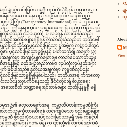
SM
ည်မျှပွင့်လင်းမြင်သာမှုရှိသည်ကိုသိရှိရန် ကမ္ဘာတလွှား
မျ
ျက်ရေးလုပ်ဆောင်နေသည့် အဖွဲ့အစည်းတခုဖြစ်သည့်
သ
မှုအဖွဲ့ကြီး (Transparency International) က မကြာသေး
သည်။ ဤနေရာတွင်တခုစဉ်းစားစရာရှိသည်မှာ မည့်သည့်
ပြုလုပ်ခဲ့သည် (သို့မဟုတ်) ပြုလုပ်ရန် အားပေးခဲ့သည်၊
းရေးအခွင့်အလမ်းများရရှိရန် လာဘ်ထိုးခဲ့သည်ဟု ထုတ်ဖေါ်
About
်ပြည်ဆိုင်ရာပွင့်လင်းမြင်သာ မှုအဖွဲ့က ကမ္ဘာပေါ်တွင်
My
ို့၏ ပွင့်လင်းမြင်သာမှုရှိမှုနှင့် ပါတ်သက်၍ အချက် (၃)
View 
မအချက်မှာ အကျင့်ပျက်ချစားမှု၊ လာဘ်ပေးလာဘ်ယူမှု
ီအနေဖြင့် စည်းမျဉ်းစည်းကမ်း၊ လုပ်ထုံးလုပ်နည်းများ
့အချက်ဖြစ်ပါသည်။ ဒုတိယအချက်မှာ ကုမ္ပဏီလုပ်ငန်း
ယား ပွင့်လင်းမြင်သာမှုရှိမှုဖြစ်ပါသည်။ တတိယအချက်ကတော့
ုပ်ငန်းလုပ်ကိုင်နေသည့် နိုင်ငံတိုင်းရှိ စီးပွားရေး
း အသေးစိတ် ဘဏ္ဍာရေးရှင်းတမ်းများ ထုတ်ပြန်မှုရှိ မရှိ
သာမှုအဖွဲ့၏ လေ့လာချက်အရ ကမ္ဘာ့ထိပ်တန်းကုမ္ပဏီကြီး
းလာဘ်ယူမှုကိုတားဆီးရန် တင်းကျပ်သော စည်းမျဉ်းများ
ပဏီ ဖွဲ့စည်းပုံဇယားပွင့်လင်းမြင်သာမှုရှိ အချက်နှင့်ပါ
ော်များများ (၅၀% ခန့်) က ၎င်းတို့၏ လက်အောက်ခံ