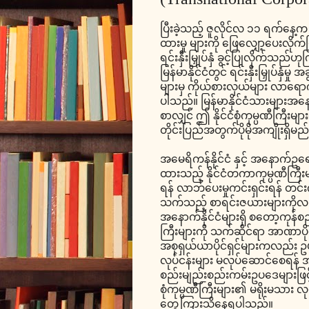
ပြီးခဲ့သည့် ဇူလိုင်လ ၁၁ ရက်နေ့က
ထားမှု များကို ဖြေလျှော့ပေးလိုက်
ရင်းနှီးမြှုပ်နှံ ခွင့်ပြုလိုက်
မြန်မာနိုင်ငံတွင် ရင်းနှီးမြှုပ်နှံမ
များမှ ကိုယ်စားလှယ်များ လာရ
ပါသည်။ မြန်မာနိုင်ငံသားများအနေနှင့်လ
စာလျှင် ဤ နိုင်ငံစုံကုမ္ပဏီကြီးများ၏ 
တိုင်းပြည်အတွက်ပိုမိုအကျိုးရှိမ
အမေရိကန်နိုင်ငံ နှင့် အနောက်ဥရောပနိ
ထားသည့် နိုင်ငံတကာကုမ္ပဏီကြီးမျာ
ရန် လာဘ်ပေးမှုကင်းရှင်းရန် တင်း
သက်သည့် စာရင်းဇယားများကိုလ
အနောက်နိုင်ငံများရှိ စတော့ကုန်စည
ကြီးများကို သက်ဆိုင်ရာ အာဏာပ
အစုရှယ်ယာပိုင်ရှင်များကလည်း ဥပ
လုပ်ငန်းများ မလုပ်ဆောင်စေရန် 
စည်းမျည်းစည်းကမ်းဥပဒေများဖြင့်
စုံကုမ္ပဏီကြီးများ၏ မရိုးမသား လုပ
တွေ့ကြားသိနေရပါသည်။