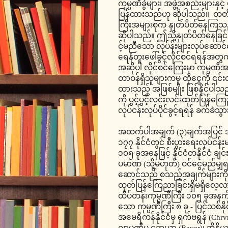
ကုမ္ပဏီခွဲများ၊ အဖွဲ့အစည်းမျာ
ပြန်ထားသည်ဟု ဆိုပါသည်။ တတိယ
ကြီးအများစုက နှုတ်ပိတ်နေကြသည်
ဆိုပါသည်။ ဤသို့နှုတ်ပိတ်နေခြင်
င့်မညီသော လုပ်န်းများလုပ်ဆောင
ရေနံတူးဖေါ်ခွင့်လိုင်စင်ရရန်အတ
အဆိုပါ လိုင်စင်ကြေးမှာ ကုမ္ပဏီအ
တာဝန်ရှိသူများကမူ ထိုငွေကို ၎င်းတ
ထားသည့် အဖြစ်မျိုး ဖြစ်နိုင်ပါ
ကို ပွင့်ပွင့်လင်းလင်းထုတ်ပြန်
လုပ်ငန်းလုပ်ပိုင်ခွင့်ရရန် ခက်ခဲ
အထက်ပါအချက် (၃)ချက်အပြင် အပြည်
၁၇၇ နိုင်ငံတွင် စီးပွားရေးလုပ်ငန်
၁၀၅ ခုအနေဖြင့် နိုင်ငံတနိုင်ငံ ချင
ပမာဏ (သို့မဟုတ်) ဝင်ငွေမည်မျှရရ
ဆောင်သည် စသည့်အချက်များကို 
ထုတ်ပြန်ကြေညာခြင်းရှိမရှိလ
ထိပ်တန်းကုမ္ပဏီကြီး ၁၀၅ ခုအနက်
သော ကုမ္ပဏီကြီး ၈ ခု - ပြင်သစ်နို
အမေရိကန်နိုင်ငံမှ ရှက်ဗရွန် (Chrv
ဂျာမဏီမှ ဘေယာ (Bayer)၊ အိန္ဒိယနိုင