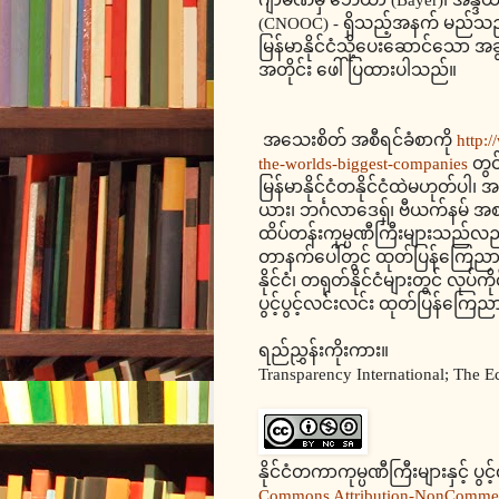
(CNOOC) - ရှိသည့်အနက် မည်သည့် ကု
မြန်မာနိုင်ငံသို့ပေးဆောင်သော အ
အတိုင်း ဖေါ်ပြထားပါသည်။
အသေးစိတ် အစီရင်ခံစာကို
http:/
the-worlds-biggest-companies
တွင
မြန်မာနိုင်ငံတနိုင်ငံထဲမဟုတ်ပါ၊ အန
ယား၊ ဘင်္ဂလာဒေရှ်၊ ဗီယက်နမ် အစရှ
ထိပ်တန်းကုမ္ပဏီကြီးများသည်လည်း 
တာနက်ပေါ်တွင် ထုတ်ပြန်ကြေညာထား
နိုင်ငံ၊ တရုတ်နိုင်ငံများတွင် လု
ပွင့်ပွင့်လင်းလင်း ထုတ်ပြန်က
ရည်ညွှန်းကိုးကား။
Transparency International; The 
နိုင်ငံတကာကုမ္ပဏီကြီးများနှင့် ပွင
Commons Attribution-NonCommerci