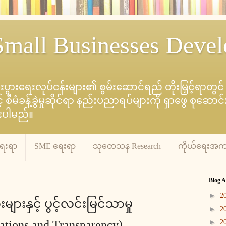
mall Businesses Deve
စီးပွားရေးလုပ်ငန်းများ၏ စွမ်းဆောင်ရည် တိုးမြှင့်ရာတွ
မံခန့်ခွဲမှုဆိုင်ရာ နည်းပညာရပ်များကို ရှာဖွေ စုဆေ
ားပါမည်။
ရေးရာ
SME ရေးရာ
သုတေသန Research
ကိုယ်ရေးအကျ
Blog A
►
2
ျားနှင့် ပွင့်လင်းမြင်သာမှု
►
2
ations and Transparency)
►
2