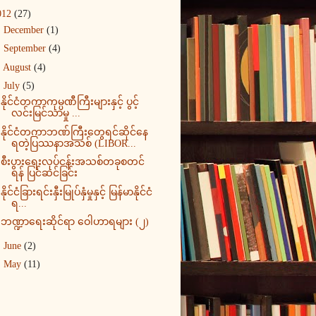
012
(27)
►
December
(1)
►
September
(4)
►
August
(4)
▼
July
(5)
နိုင်ငံတကာကုမ္ပဏီကြီးများနှင့် ပွင့်
လင်းမြင်သာမှု ...
နိုင်ငံတကာဘဏ်ကြီးတွေရင်ဆိုင်နေ
ရတဲ့ပြဿနာအသစ် (LIBOR...
စီးပွားရေးလုပ်ငန်းအသစ်တခုစတင်
ရန် ပြင်ဆင်ခြင်း
နိုင်ငံခြားရင်းနှီးမြုပ်နှံမှုနှင့် မြန်မာနိုင်ငံ
ရ...
ဘဏ္ဍာရေးဆိုင်ရာ ဝေါဟာရများ (၂)
►
June
(2)
►
May
(11)