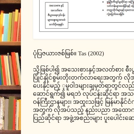
ပုံပြဇယားဇစ်မြစ်။ Tas (2002)
သို့ဖြစ်ပါ၍ အသေးစားနှင့်အလတ်စား စီးပ
ပြိုင်နှိုင်စွမ်းတိုးတက်လာရေးအတွက် လို
ပေးနိုင်မည့် ့မူဝါဒများချမှတ်ရာတွင်လည
ဆောင်ရွက်၍ မရဘဲ လုပ်ငန်းဆိုင်ရာ အသင်
ဝန်ကြီးဌာနများ၊ အထူးသဖြင့် မြန်မာနိုင်ငံကဲ့သိ
အတွက် လိုအပ်သည့် နည်းပညာ အထောက်
ပြည်ဆိုင်ရာ အဖွဲ့အစည်းများ ပူးပေါင်းဆ