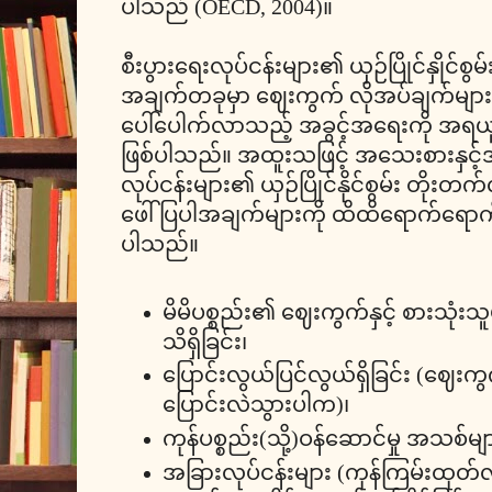
ပါသည် (OECD, 2004)။
စီးပွားရေးလုပ်ငန်းများ၏ ယှဉ်ပြိုင်နှိုင
အချက်တခုမှာ ဈေးကွက် လိုအပ်ချက်များကို 
ပေါ်ပေါက်လာသည့် အခွင့်အရေးကို အရယူန
ဖြစ်ပါသည်။ အထူးသဖြင့် အသေးစားနှင့်
လုပ်ငန်းများ၏ ယှဉ်ပြိုင်နိုင်စွမ်း တိ
ဖေါ်ပြပါအချက်များကို ထိထိရောက်ရောက် ကျ
ပါသည်။
မိမိပစ္စည်း၏ ဈေးကွက်နှင့် စားသုံး
သိရှိခြင်း၊
ပြောင်းလွယ်ပြင်လွယ်ရှိခြင်း (ဈေးက
ပြောင်းလဲသွားပါက)၊
ကုန်ပစ္စည်း(သို့)ဝန်ဆောင်မှု အသစ်များ ဖ
အခြားလုပ်ငန်းများ (ကုန်ကြမ်းထုတ်လု