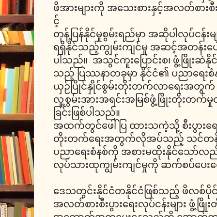
ဖိအားများကို အသေးစားနှင့်အလတ်စားစီး
င့်
တုန့်ပြန်နိုင်မှုစွမ်းရည်မှာ အဆိုပါလုပ်ငန်း
ရရှိနိုင်သည့်ကျွမ်းကျင်မှု အဆင့်အတန်း
ပါသည်။ အသွင်ကူးပြောင်းစ၊ ဖွံ့ဖြိုးဆဲနိုင်
သည့် ပြဿနာတခုမှာ နိုင်ငံ၏ ပညာရေးစံနစ်န
ယှဉ်ပြိုင်နှိုင်စွမ်းတိုးတက်လာရေးအတွက
လူ့စွမ်းအားအရင်းအမြစ်ဖွံ့ဖြိုးတိုးတက်မှု
ခြင်းဖြစ်ပါသည်။
အထက်တွင်ဖေါ်ပြ ထားသကဲ့သို့ စီးပွားရေးလု
တိုးတက်ရေးအတွက်လိုအပ်သည့် သင်တန်းမျ
ပညာရေးစံနစ်ကို အစားမထိုးနိုင်သော်လည်
လုပ်သားထုကျွမ်းကျင်မှုကို ဆက်စပ်ပေးစ
ဒေသတွင်းနိုင်ငံတနိုင်ငံဖြစ်သည့် ဖိလစ်ပိုင
အလတ်စားစီးပွားရေးလုပ်ငန်းများ ဖွံ့ဖြိ