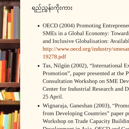
ရည်ညွှန်းကိုးကား
OECD (2004) Promoting Entrepreneu
SMEs in a Global Economy: Toward
and Inclusive Globalisation: Availabl
http://www.oecd.org/industry/smesa
19278.pdf
Tas, Nilgün (2002), “International 
Promotion”, paper presented at the P
Consultation Workshop on SME De
Center for Industrial Research and 
25 April.
Wignaraja, Ganeshan (2003), “Prom
from Developing Countries” paper pr
Workshop on Trade Capacity Buildin
Development in Asia, OECD and Go