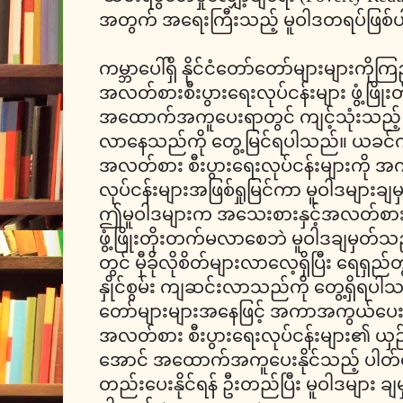
အတွက် အရေးကြီးသည့် မူဝါဒတရပ်ဖြစ်
ကမ္ဘာပေါ်ရှိ နိုင်ငံတော်တော်များများကို
အလတ်စားစီးပွားရေးလုပ်ငန်းများ ဖွံ့ဖြို
အထောက်အကူပေးရာတွင် ကျင့်သုံးသည့် အ
လာနေသည်ကို တွေ့မြင်ရပါသည်။ ယခင်
အလတ်စား စီးပွားရေးလုပ်ငန်းများကို
လုပ်ငန်းများအဖြစ်ရှုမြင်ကာ မူဝါဒများချ
ဤမူဝါဒများက အသေးစားနှင့်အလတ်စား စီး
ဖွံ့ဖြိုးတိုးတက်မလာစေဘဲ မူဝါဒချမှတ်သ
တွင် မှီခိုလိုစိတ်များလာလေ့ရှိပြီး ရေရှည်တ
နှိုင်စွမ်း ကျဆင်းလာသည်ကို တွေ့ရှိရပါသည
တော်များများအနေဖြင့် အကာအကွယ်ပေးသည
အလတ်စား စီးပွားရေးလုပ်ငန်းများ၏ ယှဉ်ပြ
အောင် အထောက်အကူပေးနိုင်သည့် ပါတ်ဝ
တည်းပေးနိုင်ရန် ဦးတည်ပြီး မူဝါဒများ ခ