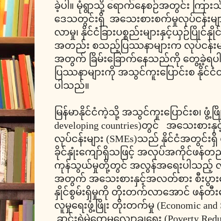
ခဲ့ပါ။ မုံရွာသို့ ရောက်နေစဉ်အတွင်း ကြာ
ဒေသတွင်းရှိ အသေးစားစက်မှုလုပ်ငန်းမျာ
လာမှု၊ နိုင်ငံခြားပစ္စည်းများနှင့်ယှဉ်ပြိုင်န
အတည်း စသည့်ပြဿနာများက လုပ်ငန်းမ
အတွက် ခြိမ်းခြောက်နေသည်ကို တွေ့ခ
ပြဿနာများကို အသွင်ကူးပြောင်းစ နိုင်ငံတို
ပါသည်။
မြန်မာနိုင်ငံကဲ့သို့ အသွင်ကူးပြောင်းစ၊ ဖွံ့ဖြ
developing countries)တွင် အသေးစားနှ
လုပ်ငန်းများ (SMEs)သည် နိုင်ငံအတွင်းရှိ
ခိုင်နှုံးကျော်ရှိသဖြင့် အလုပ်အကိုင်ဖန်တည်
ကုန်သွယ်မှုတို့တွင် အလွန်အရေးပါသည့် လ
အတွက် အသေးစားနှင့်အလတ်စား စီးပွားရေး
နှိုင်စွမ်းရှိမှုကို တိုးတက်လာအောင် ဖန်တီ
လူမှုရေးဖွံ့ဖြိုး တိုးတက်မှု (Economic and
ဆင်းရဲမွဲတေမှုလျှော့ချရေး (Poverty Redu