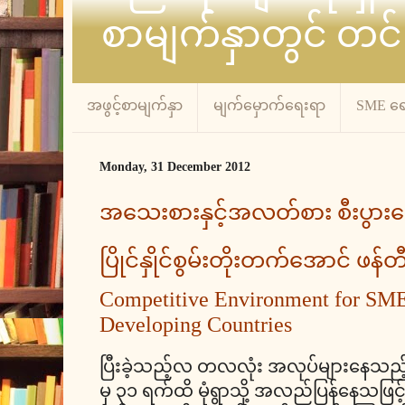
စာမျက်နှာတွင် တင်
အဖွင့်စာမျက်နှာ
မျက်မှောက်ရေးရာ
SME ရ
Monday, 31 December 2012
အသေးစားနှင့်အလတ်စား စီးပွားရေ
ပြိုင်နှိုင်စွမ်းတိုးတက်အောင် ဖန်တ
Competitive Environment for SMEs
Developing Countries
ပြီးခဲ့သည့်လ တလလုံး အလုပ်များနေသည်
မှ ၃၁ ရက်ထိ မုံရွာသို့ အလည်ပြန်နေသဖြ