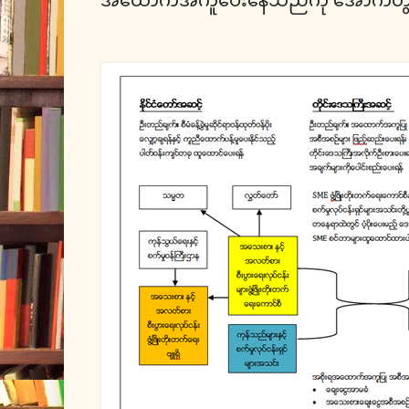
အထောက်အကူပေးနေသည်ကို အောက်တွင