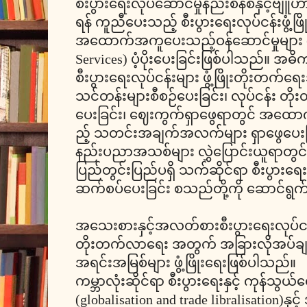
စီးပွားရေးလုပ်ဆောင်မှုနည်းစံနစ်နှင့်ဗျူ
ရန် ကူညီပေးသည့် စီးပွားရေးလုပ်ငန်းဖွံ့ဖြ
အထောက်အကူပေးသည့်ဝန်ဆောင်မှုများ (
Services) ပံ့ပိုးပေးခြင်းဖြစ်ပါသည်။ အ
စီးပွားရေးလုပ်ငန်းများ ဖွံ့ဖြိုးတိုးတက
သင်တန်းများစီစဉ်ပေးခြင်း၊ လုပ်ငန်း တ
ပေးခြင်း၊ ဈေးကွက်ရှာဖွေရာတွင် အထော
ည့် သတင်းအချက်အလက်များ ရှာဖွေပေးခြင်း
နည်းပညာအသစ်များ လွှဲပြောင်းယူရာတွင
ပြည်တွင်းပြည်ပရှိ သက်ဆိုင်ရာ စီးပွားရေးလ
ဆက်စပ်ပေးခြင်း စသည်တို့ကို ဆောင်ရွ
အသေးစားနှင့်အလတ်စားစီးပွားရေးလုပ်ငန်းမျ
တိုးတက်လာရေး အတွက် အခြားလိုအပ်ချက
အရင်းအမြစ်များ ဖွံ့ဖြိုးရေးဖြစ်ပါသည်။
ကမ္ဘာလုံးဆိုင်ရာ စီးပွားရေးနှင့် ကုန်သွယ်
(globalisation and trade libralisation)နှင