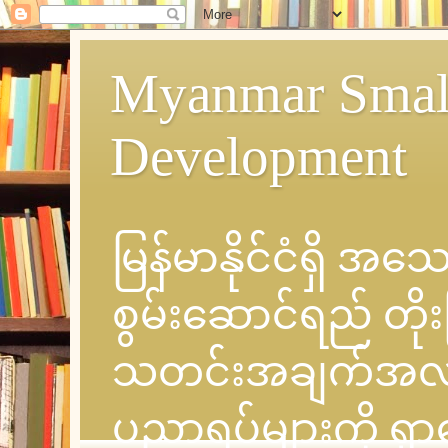
Myanmar Small
Development
မြန်မာနိုင်ငံရှိ အ
စွမ်းဆောင်ရည် တိုး
သတင်းအချက်အလက် နှင
ပညာရပ်များကို ရှ