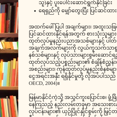
သူ)နှင့် ပူးပေါင်းဆောင်ရွက်နိုင်ခြင်း
ရေရှည်ကို မျှော်တွေးပြီး ပြင်ဆင်ထားနိ
အထက်ဖေါ်ပြပါ အချက်များ၊ အထူးသဖြင့် ရ
ပြင်ဆင်ထားနိုင်ရန်အတွက် စားသုံးသူများ၏
ထုတ်လုပ်မှုနည်းပညာအသစ်များနှင့် ပ
အချက်အလက်များကို လွယ်ကူသက်သာစွာရရှိနိုင
နစ်သစ်များနှင့် လုပ်သားများစွမ်းဆောင်
ထုတ်လုပ်သည့်ပစ္စည်းများ၏ စံချိန်စံညွှန်း
အစည်းများ၊ ကုန်ထုတ်လုပ်မှုနည်းစံနစ်များ
ငွေအရင်းအနှီး ရရှိနိုင်မှုတို့ လိုအပ်ပါသည
OECD, 2004)။
မြန်မာနိုင်ငံကဲ့သို့ အသွင်ကူးပြောင်းစ၊ ဖွံ့ဖြိ
နေကြသည့် နည်းလမ်းတခုမှာ အသေးစားနှ
လုပ်ငန်းများ၏ ယှဉ်ပြိုင်နှိုင်စွမ်းကို မြှ