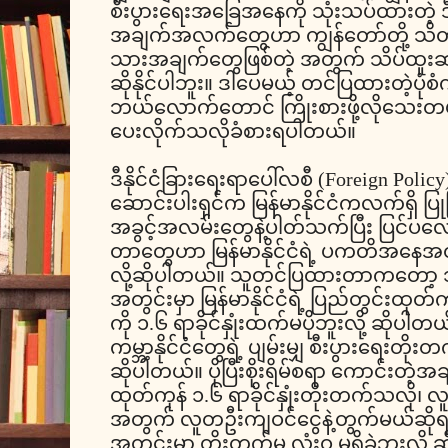
စီးပွားရေးအခြေအနေကို သုံးသပ်ထားတဲ့ ဒ
အချက်အလက်တွေဟာ ကျွန်တော်တို့ သိ
သားအချက်တွေဖြစ်တဲ့ အတွက် သိပ်ထူးဆန
ဆိုနိုင်ပါဘူး။ ဒါပေမယ့် တင်ပြထားတဲ့ပုံ
ဘယ်လောက်တောင် ကြိုးစားဖို့လိုသေးတယ
ပေးလိုက်သလိုခံစားရပါတယ်။
ဒီနိုင်ငံခြားရေးရာပေါ်လစီ (Foreign Polic
ဆောင်းပါးရှင်က မြန်မာနိုင်ငံကလက်ရှိ ပြုပ
အခွင့်အလမ်းတွေနဲ့ပါတ်သက်ပြီး ပြင်ပလေ
တာတွေဟာ မြန်မာနိုင်ငံရဲ့ ပကတိအနေအ
လို့ဆိုပါတယ်။ သူတင်ပြထားတာကတော့ ၁၉၀
အတွင်းမှာ မြန်မာနိုင်ငံရဲ့ ပြည်တွင်းထုတ်က
ကို ၁.၆ ရာခိုင်နှုံးထက်မပိုဘူးလို့ ဆိုပါတ
ကမ္ဘာ့နိုင်ငံတွေရဲ့ ပျမ်းမျှ စီးပွားရေးတိုး
ဆိုပါတယ်။ ပိုပြီးစိုးရိမ်စရာ ကောင်းတဲ့
ထုတ်ကုန် ၁.၆ ရာခိုင်နှုံးတိုးတက်သလို
အတွက် လူတဦးကျဝင်ငွေနဲ့တွက်မယ်ဆိုရ
အတွင်းမှာ တိုးတက်မှု လုံးဝ မရှိခဲ့ဘူးလိ