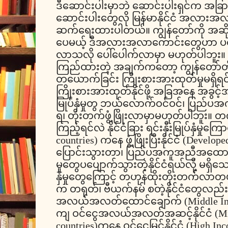
ဒီဆောင်းပါးမှာဘဲ ဆောင်းပါးရှင်က အခြား
ဆောင်းပါးတွေလို မြန်မာနိုင်ငံ အလား
ဆက်ရေးထားပါတယ်။ ကျွန်တော်ကို အဆိုးမ
ပေမယ့် ဒီအလားအလာကောင်းတွေဟာ ပ
လာသလို ပေါ်ပေါက်လာမှာ မဟုတ်ပါဘူး။ က
ကြည်ထားတဲ့ အချက်ကတော့ ကျွန်တော်တို့ 
တယောက်ခြင်း ကြိုးစားအားထုတ်မှုမရှိရင်၊
ကြိုးစားအားထုတ်နိုင်ဖို့ အခြအနေ အခွင့်အလမ
မြုပ်နှံမှုတွ ဘယ်လောက်ဝင်ဝင်၊ ပြ
ရ၊ တိုးတက်ဖွံ့ဖြိုးလာမှာမဟုတ်ပါဘူး။ 
ကြည့်ရင်လဲ နိုင်ငံခြား ရင်းနှီးမြုပ်နှံမှုကြောင
countries) ကနေ ဖွံ့ဖြိုးပြီးနိုင်ငံ (Devel
ပြောင်းသွားတာ၊ ပြည်ပအကူအညီအထောက်အ
မှုတွေပပျောက်သွားတဲ့နိုင်ငံရယ်လို့ မရှိသေးပ
နှံမှုတွေကြောင့် တဟုန်ထိုးတိုးတက်လာတယ်
က တရုတ်၊ ဗီယက်နမ် စတဲ့နိုင်ငံတွေလည်း
အလယ်အလတ်ထောင်ချောက် (Middle Incom
ကျ ဝင်ငွေအလယ်အလတ်အဆင့်နိုင်ငံ (Mi
countries)ကနေ ဝင်ငွေမြင့်နိုင်ငံ (High I