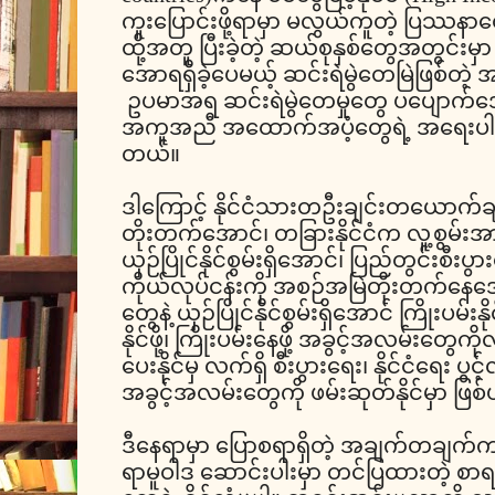
ကူးပြောင်းဖို့ရာမှာ မလွယ်ကူတဲ့ ပြဿနာတ
ထို့အတူ ပြီးခဲ့တဲ့ ဆယ်စုနှစ်တွေအတွင်းမှာ
အောရရှိခဲ့ပေမယ့် ဆင်းရဲမွဲတေမြဲဖြစ်တဲ့
ဥပမာအရ ဆင်းရဲမွဲတေမှုတွေ ပပျောက်အောင်
အကူအညီ အထောက်အပံ့တွေရဲ့ အရေးပါမှု
တယ်။
ဒါကြောင့် နိုင်ငံသားတဦးချင်းတယောက်ချင
တိုးတက်အောင်၊ တခြားနိုင်ငံက လူ့စွမ်းအ
ယှဉ်ပြိုင်နိုင်စွမ်းရှိအောင်၊ ပြည်တွင်းစီး
ကိုယ်လုပ်ငန်းကို အစဉ်အမြဲတိုးတက်နေအော
တွေနဲ့ ယှဉ်ပြိုင်နိုင်စွမ်းရှိအောင် ကြိုးပမ်းနိ
နိုင်ဖို့၊ ကြိုးပမ်းနေဖို့ အခွင့်အလမ်းတွေက
ပေးနိုင်မှ လက်ရှိ စီးပွားရေး၊ နိုင်ငံရေး 
အခွင့်အလမ်းတွေကို ဖမ်းဆုတ်နိုင်မှာ ဖြ
ဒီနေရာမှာ ပြောစရာရှိတဲ့ အချက်တချက်ကတ
ရာမူဝါဒ ဆောင်းပါးမှာ တင်ပြထားတဲ့ 