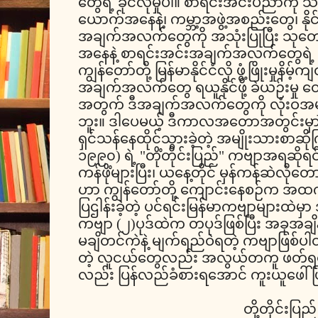
တွေရဲ့ ခိုင်လုံမှုပါ။ စာရင်းအင်းပညာကို 
ယောက်အနေနဲ့၊ ကမ္ဘာ့အဖွဲ့အစည်းတွေ၊ နို
အချက်အလက်တွေကို အသုံးပြုပြီး သု
အနေနဲ့ စာရင်းအင်းအချက်အလက်တွေရဲ့ ခိုင
ကျွန်တော်တို့ မြန်မာနိုင်ငံလို ဖွံ့ဖြိုးမှုနိမ
အချက်အလက်တွေ ရယူနိုင်ဖို့ ခဲယဉ်းမှု 
အတွက် ဒီအချက်အလက်တွေကို လုံးဝအမှ
ဘူး။ ဒါပေမယ့် ဒီကာလအတောအတွင်းမှာ ကျွန
ရှင်သန်နေထိုင်သွားခဲ့တဲ့ အမျိုးသားစာဆိ
၁၉၉၀) ရဲ့ "တိုံတိုင်းပြည်" ကဗျာအရဆို
ကန်ဖိုံများပြီး၊ ယနေ့တိုင် မှန်ကန်ဆဲလိုတ
ဟာ ကျွန်တော်တို့ ကျောင်းနေစဉ်က အထက်
ပြဌါန်းခဲ့တဲ့ ပင်ရင်းမြန်မာကဗျာများထဲမှ
ကဗျာ (၂)ပုဒ်ထဲက တပုဒ်ဖြစ်ပြီး အခုအချိန
မချိတင်ကဲနဲ့ မျက်ရည်ဝဲရတဲ့ ကဗျာဖြစ်ပ
တဲ့ လူငယ်တွေလည်း အလွယ်တကူ ဖတ်ရအေ
လည်း ပြန်လည်ခံစားရအောင် ကူးယူဖေါ်
တို့တိုင်းပြည်