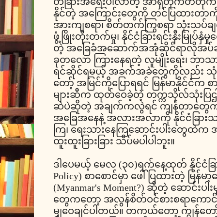
တခြားအရေးပါလာတဲ့ အာရှတိုက်တတိုက်လု
နိုင်တဲ့ အကြောင်းတွေကို တင်ပြထားတာကိ
အားကျစရာ၊ စိတ်တက်ကြွစရာ သုံးသပ်ချက
ဖွံ့ဖြိုးတိုးတက်မှု၊ နိုင်ငံခြားရင်းနှီးမြုပ်န
တဲ့ အခြေခံအဆောက်အအုံဆိုင်ရာလိုအပ်ချက်
ခုတလော ကြားနေရတဲ့ လူမျိုးရေး၊ ဘာသာရ
ရင်ဆိုင်ရမယ့် အခက်အခဲတွေကိုလည်း သု
တော့် အမြင်ကိုပြောရရင် မြန်မာနိုင်ငံက စ
များဆီက ထုတ်ဝေခဲ့တဲ့ တက္ကသိုလ်သုံးပြဌ
ဆဲပဲဆိုတဲ့ အချက်ကလွဲရင် ကျန်တာတွေကတေ
အခြေအနေနဲ့ အလားအလာကို နိုင်ငံခြား
ကြ၊ ရေးသားနေကြဆောင်းပါးတွေထဲက အခ
ထူးထူးခြားခြား သိပ်မပါပါဘူး။
ဒါပေမယ့် မေလ (၃၀)ရက်နေ့ထုတ် နိုင်ငံခြ
Policy) စာစောင်မှာ ဖေါ်ပြထားတဲ့ မြန်မ
(Myanmar's Moment?) ဆိုတဲ့ ဆောင်းပါး
တွေကတော့ အလွန်စိတ်ဝင်စားစရာကောင
မျှဝေချင်ပါတယ်။ တကယ်တော့ ကျွန်တော်တို့