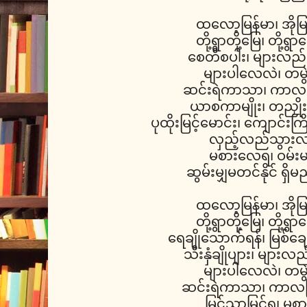
ထလော့မြန်မာ၊ အိုမြန
တို့ရွာတို့မြေ၊ တို့ရွ
စေတီစပါး၊ များလည်
များပါလေလဲ၊ တမွဲမွဲ
ဆင်းရဲကာသာ၊ ကာလ
ယာစကာမျိုး၊ တညှိုးညှိ
ပုထိုးမြင့်မောင်း၊ ကျောင်းက
လှည့်လည်သွားလ
မစားလေရ၊ ဝမ်း
ဆွမ်းမျှမတင်နိုင် ရှ
ထလော့မြန်မာ၊ အိုမြန
တို့ရွာတို့မြေ၊ တို့ရွ
ရေချိုသောက်ရန်၊ မြစ်ချော
သီးနှံချိုပျား၊ များလ
များပါလေလဲ၊ တမွဲမွဲ
ဆင်းရဲကာသာ၊ ကာလက
မြင်သာမြင်ရ၊ မစ