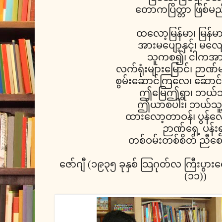
တောကပြိတ္တာ ဖြစ်မ
ထလော့မြန်မာ၊ မြန်
အားမပျော့နှင့်၊ မလျေ
သူကစ၍၊ ငါကအား
လက်ရုံးများမြောင်၊ ဉာဏ်မျ
စွမ်းဆောင်ကြလေ၊ ဆော
ဤမြေဤရွာ၊ ဘယ်သူ့
ဤယာစပါး၊ ဘယ်သူ့
ထားလော့တာဝန်၊ ပွန်လော
ဉာဏ်ရှေ့ ပန်း
တစ်ဝမ်းတစ်စိတ် ညီ
ဇော်ဂျီ (၁၉၃၅ ခုနှစ် သြဂုတ်လ ကြီးပွားရ
(၁၁))