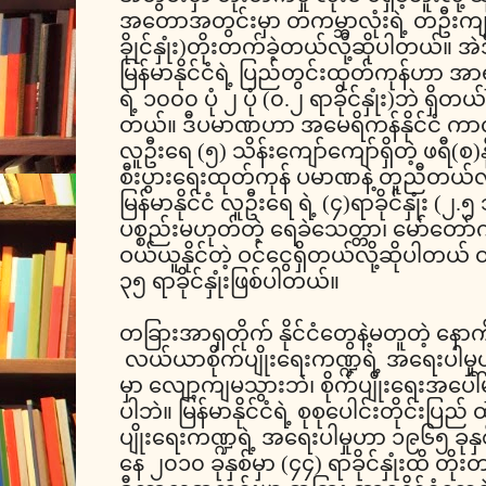
အတောအတွင်းမှာ တကမ္ဘာလုံးရဲ့ တဦးက
ခိုုင်နှုံး)တိုးတက်ခဲ့တယ်လို့ဆိုပါတယ်။ အ
မြန်မာနိုင်ငံရဲ့ ပြည်တွင်းထုတ်ကုန်ဟာ အ
ရဲ့ ၁၀၀၀ ပုံ ၂ ပုံ (၀.၂ ရာခိုင်နှုံး)ဘဲ ရှ
တယ်။ ဒီပမာဏဟာ အမေရိကန်နိုင်ငံ ကာလ
လူဦးရေ (၅) သိန်းကျော်ကျော်ရှိတဲ့ ဖရီ(စ)နို 
စီးပွားရေးထုတ်ကုန် ပမာဏနဲ့ တူညီတယ်လို
မြန်မာနိုင်ငံ လူဦးရေ ရဲ့ (၄)ရာခိုင်နှုံး (၂
ပစ္စည်းမဟုတ်တဲ့ ရေခဲသေတ္တာ၊ မော်တော်က
ဝယ်ယူနိုင်တဲ့ ဝင်ငွေရှိတယ်လို့ဆိုပါတယ်
၃၅ ရာခိုင်နှုံးဖြစ်ပါတယ်။
တခြားအာရှတိုက် နိုင်ငံတွေနဲ့မတူတဲ့
လယ်ယာစိုက်ပျိုးရေးကဏ္ဍရဲ့ အရေးပါမှုဟာ က
မှာ လျော့ကျမသွားဘဲ၊ စိုက်ပျိုးရေးအပေါ်မှ
ပါဘဲ။ မြန်မာနိုင်ငံရဲ့ စုစုပေါင်းတိုင်းပြ
ပျိုးရေးကဏ္ဍရဲ့ အရေးပါမှုဟာ ၁၉၆၅ ခုနှစ်
နေ ၂၀၁၀ ခုနှစ်မှာ (၄၄) ရာခိုင်နှုံးထိ 