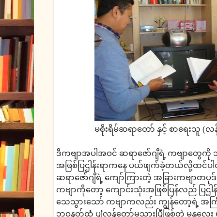
မစိုးရိမ်ဆရာတော် နှင့် စာရေးသူ (လန
ဒီကဗျာအပါအဝင် ဆရာဇော်ဂျီရဲ့ ကဗျာတွေကို ၁၉၈
အဖြစ်ပြဌါန်းရာကနေ ပယ်ဖျက်ခဲ့တယ်လို့ထင်ပါတ
ဆရာဇော်ဂျီရဲ့ ကျော်ကြားတဲ့ အခြားကဗျာတပုဒ
ကဗျာကိုတော့ ကျောင်းသုံးအဖြစ်ပြန်လည် ပြဌါန
သေသွားသော် ကဗျာကလည်း ကျွန်တော့ရဲ့ အကြို
ဘဝနတ်ထံ ပျံလွန်တော်မူသွားပြီဖြစ်တဲ့ မန္တလေး