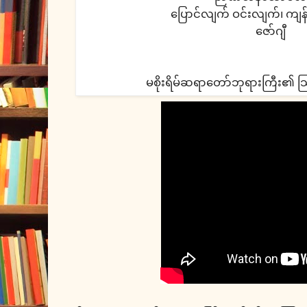
ပြောင်လျက် ဝင်းလျက်၊ က
ဇော်ဂျီ
မစိုးရိမ်ဆရာတော်ဘုရားကြီး၏ သြ