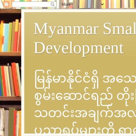
Myanmar Small
Development
မြန်မာနိုင်ငံရှိ အ
စွမ်းဆောင်ရည် တိုး
သတင်းအချက်အလက် နှင
ပညာရပ်များကို ရှ