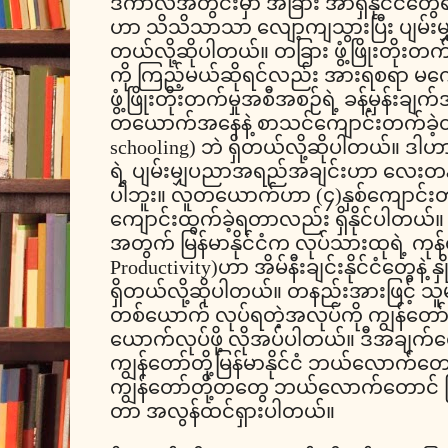
ဒီကာလအတွင်းမှာ အခြား အာရှနိုင်ငံတွေရ
ဟာ သိသိသာသာ လျော့ကျသွားပြီး ပျမ်းမျှ (၁
တယ်လို့ဆိုပါတယ်။ တခြား ဖွံ့ဖြိုးတိုးတက်
ကို ကြည့်မယ်ဆိုရင်လည်း အားရစရာ မက
ဖွံ့ဖြိုးတိုးတက်မှုအစီအစဉ်ရဲ့ ခန့်မှန်းချက်
တယောက်အနေနဲ့ စာသင်ကျောင်းတက်ခဲ့တဲ့နှစ
schooling) ဘဲ ရှိတယ်လို့ဆိုပါတယ်။ ဒါ
ရဲ့ ပျမ်းမျှပညာအရည်အချင်းဟာ လေးတန်
ပါဘူး။ လူတယောက်ဟာ (၄)နှစ်ကျောင်းတက
ကျောင်းထွက်ခဲ့ရတာလည်း ရှိနိုင်ပါတယ်။ ဒ
အတွက် မြန်မာနိုင်ငံက လုပ်သားထုရဲ့ ကုန
Productivity)ဟာ အိမ်နီးချင်းနိုင်ငံတွေနဲ့ နှိ
ရှိတယ်လို့ဆိုပါတယ်။ တနည်းအားဖြင့် သူမ
တစ်ယောက် လုပ်ရတဲ့အလုပ်ကို ကျွန်တော်တ
ယောက်လုပ်ဖို့ လိုအပ်ပါတယ်။ ဒီအချက်တွေ
ကျွန်တော်တို့မြန်မာနိုင်ငံ ဘယ်လောက်တော
ကျွန်တော်တို့တတွေ ဘယ်လောက်တောင် ကြိ
တာ အလွန်ထင်ရှားပါတယ်။