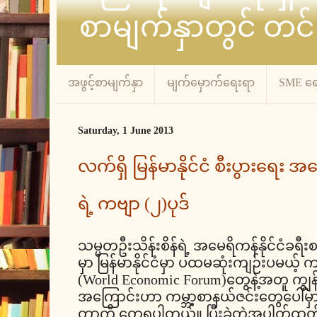
စာမျက်နှာတွင် တင်
အဖွင့်စာမျက်နှာ
မျက်မှောက်ရေးရာ
SME ရ
Saturday, 1 June 2013
လက်ရှိ မြန်မာနိုင်ငံ စီးပွားရေး 
ရဲ့ ကဗျာ (၂)ပုဒ်
သမ္မတဦးသိန်းစိန်ရဲ့ အမေရိကန်နိုင်ငံခရီ
မှာ မြန်မာနိုင်ငံမှာ ပထမဆုံးကျဉ်းပမယ့် ကမ
(World Economic Forum)တွေနဲ့အတူ ကျွန်တေ
အကြောင်းဟာ ကမ္ဘာ့စာနယ်ဇင်းတွေပေါ်မှ
တာကို တွေ့ရပါတယ်။ ပြီးခဲ့တဲ့အပါတ်ထ