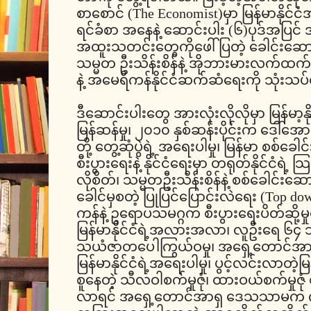
စာစောင် (The Economist)မှာ မြန်မာနိုင
ရင်ခံစာ အနေနဲ့ ဆောင်းပါး (၆)ပုဒ်အပြင
အထူးသတင်းတွေကိုဖေါ်ပြတဲ့ ခေါင်းဆောင
သမ္မတ ဦးသိန်းစိန်နဲ့ အိုဘားမားလက်ထက် ပ
နဲ့ အမေရိကန်နိုင်ငံဆက်ဆံရေးကို သုံး
ဒီဆောင်းပါးတွေ အားလုံးလိုလိုမှာ မြန်မာ့
မြန်ဆန်မှု၊ ၂၀၁၀ နှစ်ဆန်းပိုင်းက ဒေါ်အောင
တို့ တွေ့ဆုံပွဲရဲ့ အရေးပါမှု၊ မြန်မာ စစ်ခ
စီးပွားရေးနဲ့ နိုင်ငံရေးမှာ တရုတ်နိုင်ငံရဲ့ 
လိုစိတ်၊ သမ္မတဦးသိန်းစိန်နဲ့ စစ်ခေါင်းဆ
ခေါင်မှစတဲ့ ပြုပြင်ပြောင်းလဲရေး (Top do
ကန်နဲ့ ဥရောပသမဂ္ဂက စီးပွားရေးပိတ်ဆို့မှ
မြန်မာနိုင်ငံရဲ့အလားအလာ၊ လူဦးရေ ၆၄ သန်
သယံဇာတပေါကြွယ်ဝမှု၊ အရှေ့တောင်အာရှ
မြန်မာနိုင်ငံရဲ့အရေးပါမှု၊ ပွင့်လင်းလာတဲ့မြ
စူနေတဲ့ သီလဝါစက်မှုဇုံ၊ ထားဝယ်စက်မှုဇုံ
လာရင် အရှေ့တောင်အာရှ ဒေသသာမက ကမ္ဘ