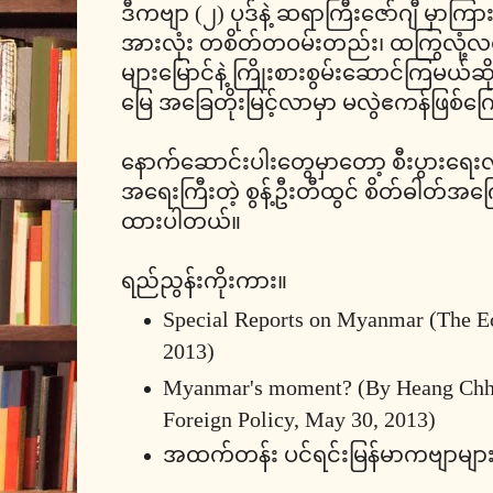
ဒီကဗျာ (၂) ပုဒ်နဲ့ ဆရာကြီးဇော်ဂျီ မှာကြား
အားလုံး တစိတ်တဝမ်းတည်း၊ ထကြွလုံ့လရှိရ
များမြောင်နဲ့ ကြိုးစားစွမ်းဆောင်ကြမယ်ဆို
မြေ အခြေတိုးမြင့်လာမှာ မလွဲဧကန်ဖြစ်က
နောက်ဆောင်းပါးတွေမှာတော့ စီးပွားရေးလ
အရေးကြီးတဲ့ စွန့်ဦးတီထွင် စိတ်ဓါတ်အကြော
ထားပါတယ်။
ရည်ညွန်းကိုးကား။
Special Reports on Myanmar (The E
2013)
Myanmar's moment? (By Heang Chho
Foreign Policy, May 30, 2013)
အထက်တန်း ပင်ရင်းမြန်မာကဗျာမျာ