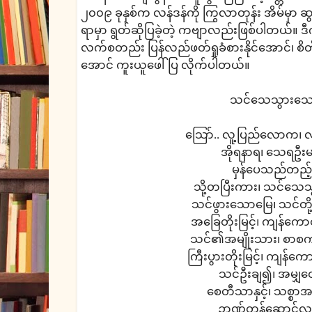
၂၀၀၉ ခုနှစ်က လန်ဒန်ကို ကြွလာတုန်း အိမ်မှာ 
ရာမှာ ရွတ်ဆိုပြခဲ့တဲ့ ကဗျာလည်းဖြစ်ပါတယ်။
လက်စတည်း ပြန်လည်ဖတ်ရှုခံစားနိုင်အောင်၊ စိတ
အောင် ကူးယူဖေါ်ပြ လိုက်ပါတယ်။
သင်သေသွားသေ
သြော်.. လူ့ပြည်လောက၊ 
အိုရနာရ၊ သေရဦးမ
မှန်ပေသည်တည့်
သို့တပြီးကား၊ သင်သေသ
သင်ဖွားသောမြေ၊ သင်တိ
အခြေတိုးမြင့်၊ ကျန်ကော
သင်၏အမျိုးသား၊ စာစ
ကြီးပွားတိုးမြင့်၊ ကျန်က
သင်ဦးချ၍၊ အမျှဝ
စေတီသာနှင့်၊ သစ္စာအ
ဉာဏ်တန်ဆောင်လည